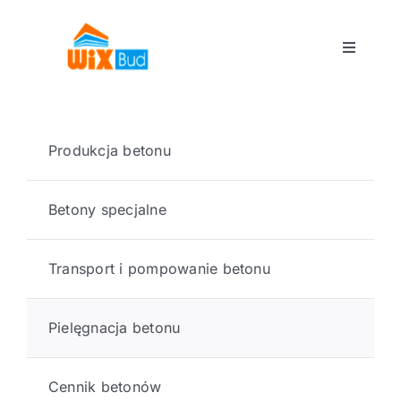
Przejdź
do
Toggle
zawartości
Navigati
Start
Produkcja betonu
O nas
Betony specjalne
Produkcja betonu
Transport i pompowanie betonu
Akcjonariat
Pielęgnacja betonu
Kontakt
Cennik betonów