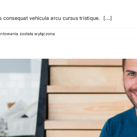
 consequat vehicula arcu cursus tristique. [...]
Opinia-
entowania
została wyłączona
3