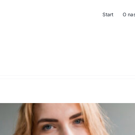
Start
O na