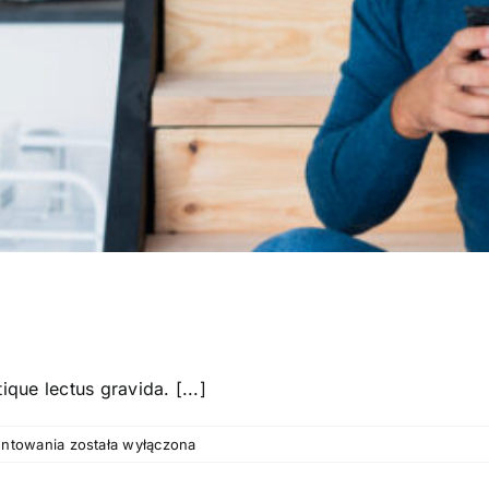
tique lectus gravida. [...]
Opinia-
entowania
została wyłączona
2