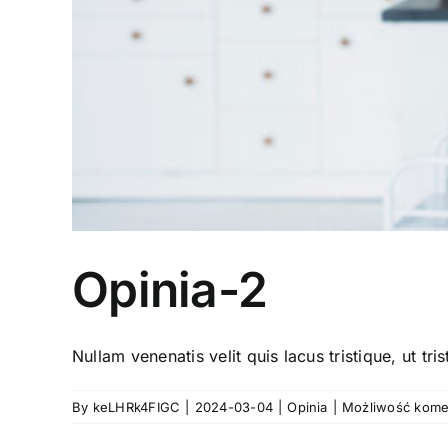
Opinia-2
Nullam venenatis velit quis lacus tristique, ut tris
By
keLHRk4FIGC
|
2024-03-04
|
Opinia
|
Możliwość kom