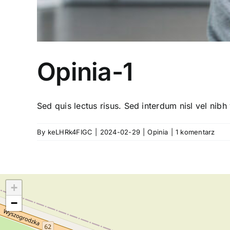
Opinia-1
Sed quis lectus risus. Sed interdum nisl vel nibh v
By
keLHRk4FIGC
|
2024-02-29
|
Opinia
|
1 komentarz
+
−