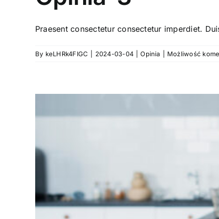
Praesent consectetur consectetur imperdiet. Duis
By
keLHRk4FIGC
|
2024-03-04
|
Opinia
|
Możliwość kom