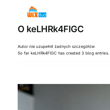
Przejdź
do
zawartości
O
keLHRk4FIGC
Autor nie uzupełnił żadnych szczegółów
So far keLHRk4FIGC has created 3 blog entries.